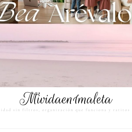
Mividaen1maleta
idad sin filtros, organización que funciona y ratitos 