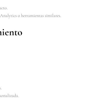
acto.
nalytics o herramientas similares.
miento
.
sonalizada.