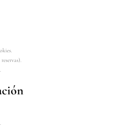
okies.
 reservas).
.
ación
.