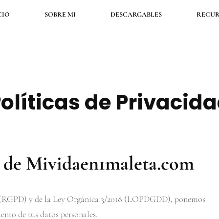
CIO
SOBRE MI
DESCARGABLES
RECUR
olíticas de Privacid
ad de Mividaen1maleta.com
 (RGPD) y de la Ley Orgánica 3/2018 (LOPDGDD), ponemos
iento de tus datos personales.