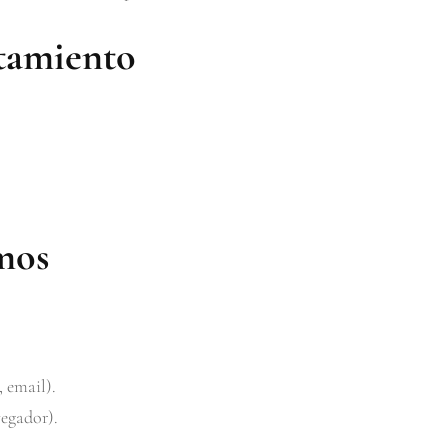
atamiento
mos
 email).
vegador).