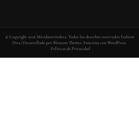
© Copyright 2026
Mividaen1maleta
. Todos los derechos reservados
Fashion
Diva | Desarrollado por
Blossom Themes
. Funciona con
WordPress
.
Políticas de Privacidad