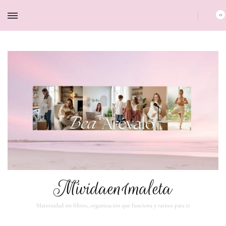
0
Mividaen1maleta
Maternidad sin filtros, organización que funciona y ratitos para ti