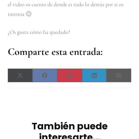
el video os cuento de donde es todo lo demás por si os
interesa 🙂
¿Os gusta cómo ha quedado?
Comparte esta entrada:
Compartir
Compartir
Compartir
Compartir
Compar
X
Facebook
Pinterest
LinkedIn
Email
en
en
en
en
en
(Twitter)
Navegación
de
entradas
También puede
interesarte...