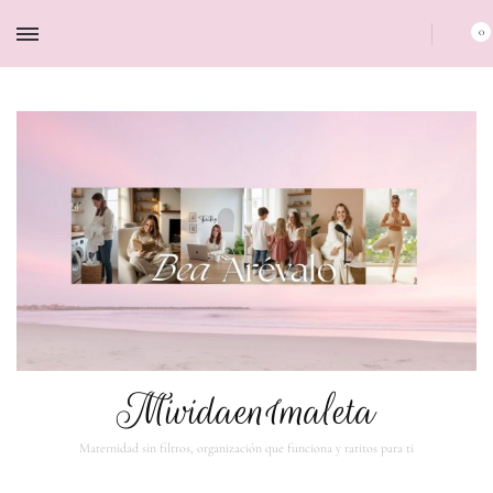
0
Mividaen1maleta
Maternidad sin filtros, organización que funciona y ratitos para ti