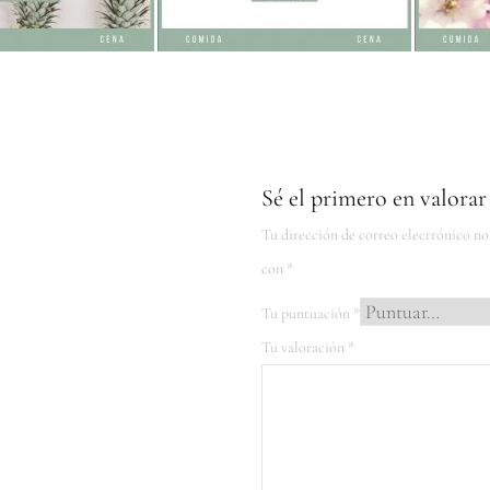
Sé el primero en valorar
Tu dirección de correo electrónico no
con
*
Tu puntuación
*
Tu valoración
*