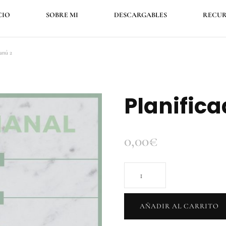
CIO
SOBRE MI
DESCARGABLES
RECUR
anú 2
Planific
0,00
€
Planificador
Manú
2
AÑADIR AL CARRITO
cantidad