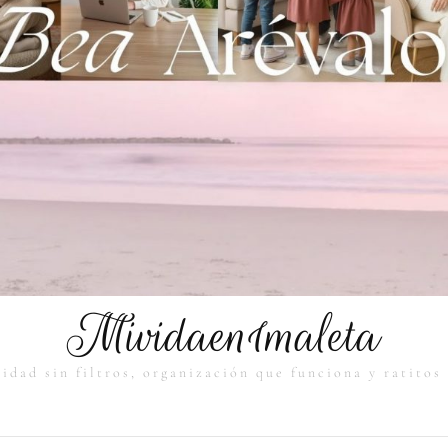
Mividaen1maleta
idad sin filtros, organización que funciona y ratitos 